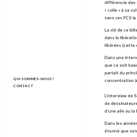
différencie des 
« colle » à sa c
sans ces FCS la 
La clé de ce bil
dans la libérati
libérées (cette
Dans une intervi
que ce soit beau
partait du princ
QUI SOMMES-NOUS ?
concentration à 
CONTACT
L’interview de S
de dessinateurs 
d’une aile ou la
Dans les années 
étonné que son d