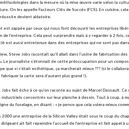
méthodologies dans la mesure où la mise œuvre varie selon la cultur
ulture. On les appelle Facteurs Clés de Succès (FCS). En cuisine, ce
réussite devient aléatoire.
let est zappée par ceux qui nous font découvrir les entreprises libéré
on de l’entreprise. Cela peut surprendre mais à y regarder à 2 fois,
 clé est aussi entretenue dans des entreprises qui ne sont pas dan
ew, Steve Jobs racontait qu’il allait dans l’usine de fabrication des c
. Le journaliste s’étonnait de cette préoccupation pour un composan
ipe que si c’était esthétique, ça marcherait mieux ??? (si le collabor
fabriquer la carte sera d’autant plus grand !).
. Jobs fait écho à ce qu’on raconte au sujet de Marcel Dassault. Ce
industriels concentrés sur leur planche à dessin. Tout à coup, à main
 ligne du fuselage, en disant : « je pense que cela volera mieux comme
2000 une entreprise de la Silicon Valley était sous le coup du chap
irigeant ait fait repeindre l’accueil de l’entreprise et fait appel à 