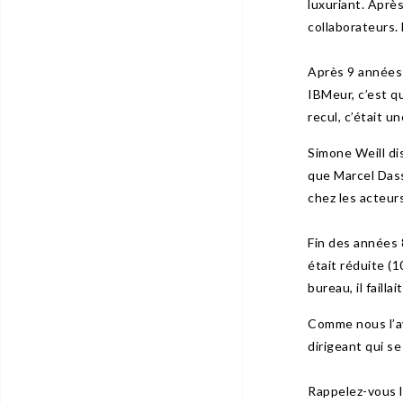
luxuriant. Après
collaborateurs. 
Après 9 années 
IBMeur, c’est q
recul, c’était u
Simone Weill dis
que Marcel Dass
chez les acteurs
Fin des années 8
était réduite (1
bureau, il faill
Comme nous l’av
dirigeant qui se
Rappelez-vous l