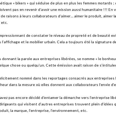
hétique « bikers » qui séduise de plus en plus les femmes motards ;
 doivent pas en revenir d’avoir une mission aussi humanitaire !!! En 
de raisons à leurs collaborateurs d’aimer… aimer le produit, aimer la
 etc.
 impressionnant de constater le niveau de propreté et de beauté ex
 l’affichage et le mobilier urbain. Cela a toujours été la signature d
s donnant la parole aux entreprises libérées, se nomme « le bonhe
que chose ou quelqu’un. Cette émission avait raison de s’intituler «
plicitement nommé dans les reportages consacrés aux entreprises li
heur dans la mesure où elles donnent aux collaborateurs l’envie d’e
avez pas encore décidé d’entamer la démarche vers l’entreprise li
irigeants qui visitent d’autres entreprises trouvent plein d’idées q
duit, la marque, l’entreprise, l’environnement, etc.