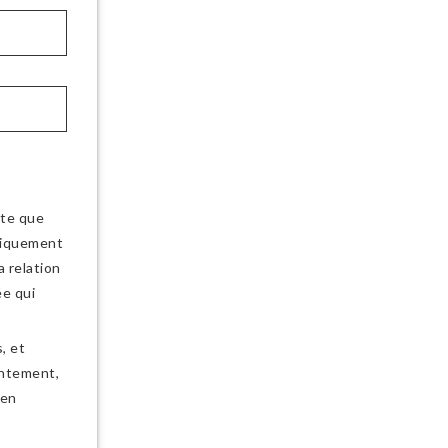
pte que
niquement
 relation
e qui
, et
ntement,
 en