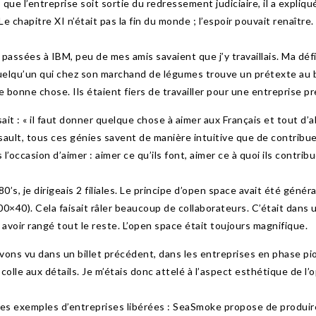
 que l’entreprise soit sortie du redressement judiciaire, il a expli
Le chapitre XI n’était pas la fin du monde ; l’espoir pouvait renaître.
passées à IBM, peu de mes amis savaient que j’y travaillais. Ma défi
uelqu’un qui chez son marchand de légumes trouve un prétexte au bou
ne bonne chose. Ils étaient fiers de travailler pour une entreprise p
ait : « il faut donner quelque chose à aimer aux Français et tout d’
ault, tous ces génies savent de manière intuitive que de contribu
 l’occasion d’aimer : aimer ce qu’ils font, aimer ce à quoi ils contrib
0’s, je dirigeais 2 filiales. Le principe d’open space avait été géné
00×40). Cela faisait râler beaucoup de collaborateurs. C’était dans u
ait avoir rangé tout le reste. L’open space était toujours magnifique.
ons vu dans un billet précédent, dans les entreprises en phase pion
 colle aux détails. Je m’étais donc attelé à l’aspect esthétique de l’
es exemples d’entreprises libérées : SeaSmoke propose de produire