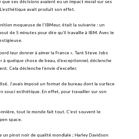
qué que ses décisions avaient eu un impact moral sur ses
 L’esthétique avait produit son effet.
nition moqueuse de l’IBMeur, était la suivante : un
t de 5 minutes pour dire qu’il travaille à IBM. Avec le
restigieuse.
abord leur donner à aimer la France ». Tant Steve Jobs
er à quelque chose de beau, d’exceptionnel, déclenche
uent. Cela déclenche l’envie d’exceller.
ralisé. J’avais imposé un format de bureau dont la surface
n souci esthétique. En effet, pour travailler sur son
nière, tout le monde fait tout. C’est souvent le
open space.
 un pinot noir de qualité mondiale ; Harley Davidson