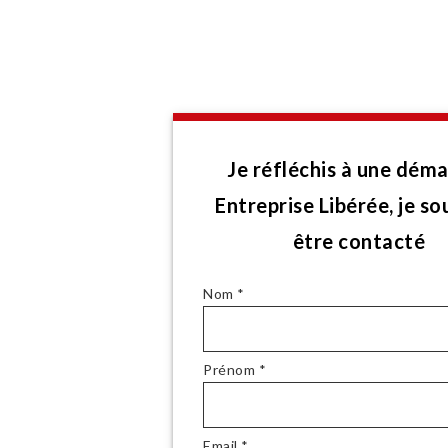
Je réfléchis à une dém
Entreprise Libérée, je so
être contacté
Nom *
Prénom *
Email *