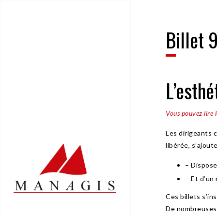
Billet 
L’esthé
Vous pouvez lire 
Les dirigeants 
libérée, s’ajou
– Dispose
– Et d’un
Ces billets s’in
De nombreuses cl