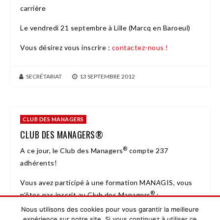
carrière
Le vendredi 21 septembre à Lille (Marcq en Baroeul)
Vous désirez vous inscrire :
contactez-nous !
SECRÉTARIAT
|
13 SEPTEMBRE 2012
CLUB DES MANAGERS
CLUB DES MANAGERS®
®
A ce jour, le Club des Managers
compte 237
adhérents!
Vous avez participé à une formation MAN
A
GIS, vous
®
n’êtes pas inscrit au Club des Managers
:
Nous utilisons des cookies pour vous garantir la meilleure
contactez-nous
!
expérience sur notre site. Si vous continuez à utiliser ce