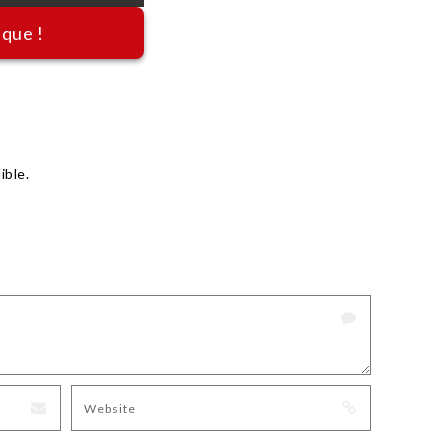
ique !
ible.