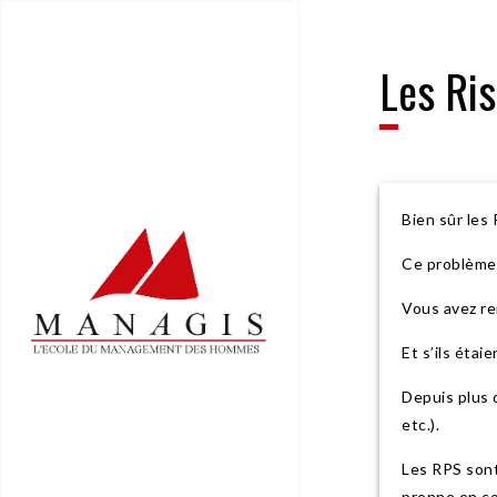
Les R
Bien sûr les
Ce problème 
Vous avez re
Et s’ils étaie
Depuis plus 
etc.).
Les RPS sont
prenne en co